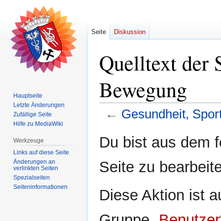
Seite
Diskussion
Quelltext der 
Bewegung
Hauptseite
Letzte Änderungen
←
Gesundheit, Spo
Zufällige Seite
Hilfe zu MediaWiki
Zur
Zur
Du bist aus dem f
Werkzeuge
Navigation
Suche
Links auf diese Seite
springen
springen
Änderungen an
Seite zu bearbeit
verlinkten Seiten
Spezialseiten
Seiten­­informationen
Diese Aktion ist a
Gruppe „
Benutzer