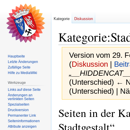
Kategorie
Diskussion
Kategorie
:
Stad
Version vom 29. F
Hauptseite
Letzte Änderungen
(
Diskussion
|
Beit
Zufällige Seite
„__HIDDENCAT__
Hilfe zu MediaWiki
(Unterschied) ← Nä
Werkzeuge
(Unterschied) | N
Links auf diese Seite
Änderungen an
verlinkten Seiten
Spezialseiten
Zur
Zur
Seiten in der K
Druckversion
Navigation
Suche
Permanenter Link
springen
springen
Seiten­­informationen
Stadtgestalt“
Attribute anzeigen