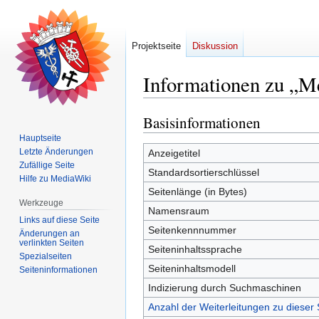
Projektseite
Diskussion
Informationen zu „M
Basisinformationen
Zur
Zur
Navigation
Suche
Hauptseite
springen
springen
Letzte Änderungen
Anzeigetitel
Zufällige Seite
Standardsortierschlüssel
Hilfe zu MediaWiki
Seitenlänge (in Bytes)
Werkzeuge
Namensraum
Links auf diese Seite
Seitenkennnummer
Änderungen an
verlinkten Seiten
Seiteninhaltssprache
Spezialseiten
Seiteninhaltsmodell
Seiten­­informationen
Indizierung durch Suchmaschinen
Anzahl der Weiterleitungen zu dieser 