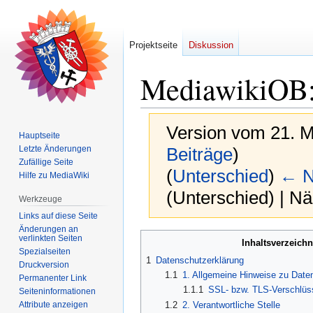
Projektseite
Diskussion
MediawikiOB
Version vom 21. M
Hauptseite
Letzte Änderungen
Beiträge
)
Zufällige Seite
(
Unterschied
)
← N
Hilfe zu MediaWiki
(Unterschied) | N
Werkzeuge
Links auf diese Seite
Änderungen an
Zur
Zur
verlinkten Seiten
Inhaltsverzeichn
Spezialseiten
Navigation
Suche
1
Datenschutzerklärung
Druckversion
springen
springen
1.1
1. Allgemeine Hinweise zu Date
Permanenter Link
1.1.1
SSL- bzw. TLS-Verschlüs
Seiten­­informationen
Attribute anzeigen
1.2
2. Verantwortliche Stelle