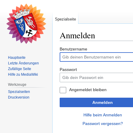
Spezialseite
Anmelden
Zur
Zur
Benutzername
Navigation
Suche
Hauptseite
springen
springen
Letzte Änderungen
Zufällige Seite
Passwort
Hilfe zu MediaWiki
Werkzeuge
Angemeldet bleiben
Spezialseiten
Druckversion
Anmelden
Hilfe beim Anmelden
Passwort vergessen?