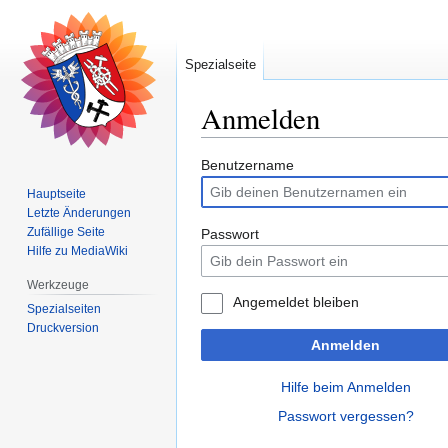
Spezialseite
Anmelden
Zur
Zur
Benutzername
Navigation
Suche
Hauptseite
springen
springen
Letzte Änderungen
Zufällige Seite
Passwort
Hilfe zu MediaWiki
Werkzeuge
Angemeldet bleiben
Spezialseiten
Druckversion
Anmelden
Hilfe beim Anmelden
Passwort vergessen?