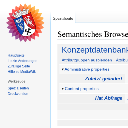
Spezialseite
Semantisches Brows
Zur
Zur
Konzeptdatenban
Navigation
Suche
Hauptseite
springen
springen
Attributgruppen ausblenden
Attrib
Letzte Änderungen
Zufällige Seite
Administrative properties
Hilfe zu MediaWiki
Zuletzt geändert
Werkzeuge
Spezialseiten
Content properties
Druckversion
Hat Abfrage