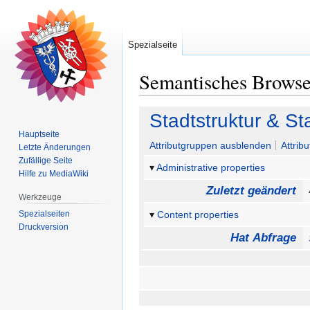
Spezialseite
Semantisches Brows
Zur
Zur
Stadtstruktur & St
Navigation
Suche
Hauptseite
springen
springen
Attributgruppen ausblenden
Attrib
Letzte Änderungen
Zufällige Seite
Administrative properties
Hilfe zu MediaWiki
Zuletzt geändert
Werkzeuge
Spezialseiten
Content properties
Druckversion
Hat Abfrage