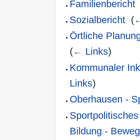
Familienbericht
Sozialbericht
‎
(
←
Örtliche Planun
(
← Links
)
Kommunaler Inklu
Links
)
Oberhausen - Sp
Sportpolitische
Bildung - Beweg