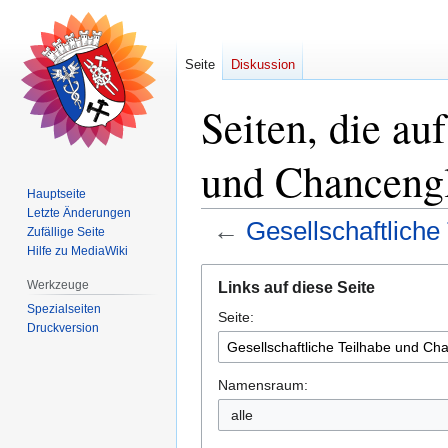
Seite
Diskussion
Seiten, die au
und Chancengl
Hauptseite
Letzte Änderungen
←
Gesellschaftliche
Zufällige Seite
Hilfe zu MediaWiki
Zur
Zur
Werkzeuge
Links auf diese Seite
Navigation
Suche
Spezialseiten
Seite:
springen
springen
Druckversion
Namensraum:
alle