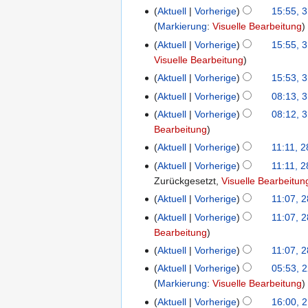
n
K
Aktuell
Vorherige
15:55, 3
B
e
e
Markierung
:
Visuelle Bearbeitung
e
B
i
a
Aktuell
Vorherige
15:55, 3
e
n
r
Visuelle Bearbeitung
a
e
b
r
Aktuell
Vorherige
15:53, 3
B
e
K
b
Aktuell
Vorherige
08:13, 3
3.
e
i
e
e
K
März
a
Aktuell
Vorherige
08:12, 3
t
i
i
e
2025
r
Bearbeitung
u
n
t
i
b
Aktuell
Vorherige
11:11, 2
28.
n
e
u
n
e
K
Februar
g
Aktuell
Vorherige
11:11, 2
B
n
e
i
e
2025
s
Zurückgesetzt
Visuelle Bearbeitun
e
g
B
t
i
z
a
s
Aktuell
Vorherige
11:07, 
e
u
n
u
K
r
z
a
Aktuell
Vorherige
11:07, 
n
e
s
e
b
u
r
Bearbeitung
g
B
a
i
e
s
b
s
Aktuell
Vorherige
11:07, 
e
m
n
i
a
e
K
z
a
Aktuell
Vorherige
05:53, 
22.
m
e
t
m
i
e
u
r
Markierung
:
Visuelle Bearbeitung
Mai
e
B
u
m
t
i
s
b
2024
n
Aktuell
Vorherige
16:00, 
21.
e
n
e
u