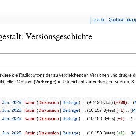
Lesen
Quelltext anze
gestalt: Versionsgeschichte
kiere die Radiobuttons der zu vergleichenden Versionen und drücke d
ktuellen Version,
(Vorherige)
= Unterschied zur vorherigen Version,
K
. Jun. 2025
‎
Katrin
Diskussion
Beiträge
‎
9.419 Bytes
−738
‎
. Jun. 2025
‎
Katrin
Diskussion
Beiträge
‎
10.157 Bytes
−1
‎
M
. Jun. 2025
‎
Katrin
Diskussion
Beiträge
‎
10.158 Bytes
−1
‎
→
. Jun. 2025
‎
Katrin
Diskussion
Beiträge
‎
10.159 Bytes
+1
‎
M