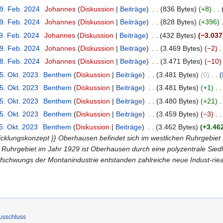
29. Feb. 2024
‎
Johannes
Diskussion
Beiträge
‎
836 Bytes
+8
‎
29. Feb. 2024
‎
Johannes
Diskussion
Beiträge
‎
828 Bytes
+396
‎
29. Feb. 2024
‎
Johannes
Diskussion
Beiträge
‎
432 Bytes
−3.037
29. Feb. 2024
‎
Johannes
Diskussion
Beiträge
‎
3.469 Bytes
−2
‎
28. Feb. 2024
‎
Johannes
Diskussion
Beiträge
‎
3.471 Bytes
−10
5. Okt. 2023
‎
Benthem
Diskussion
Beiträge
‎
3.481 Bytes
0
‎
5. Okt. 2023
‎
Benthem
Diskussion
Beiträge
‎
3.481 Bytes
+1
‎
5. Okt. 2023
‎
Benthem
Diskussion
Beiträge
‎
3.480 Bytes
+21
‎
5. Okt. 2023
‎
Benthem
Diskussion
Beiträge
‎
3.459 Bytes
−3
‎
5. Okt. 2023
‎
Benthem
Diskussion
Beiträge
‎
3.462 Bytes
+3.46
icklungskonzept }} Oberhausen befindet sich im westlichen Ruhrgebiet 
uhrgebiet im Jahr 1929 ist Oberhausen durch eine polyzentrale Siedl
ufschwungs der Montanindustrie entstanden zahlreiche neue Indust-ri
usschluss