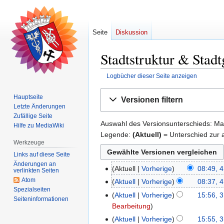
Seite
Diskussion
Stadtstruktur & Stadt
Logbücher dieser Seite anzeigen
Zur
Zur
Hauptseite
Versionen filtern
Navigation
Suche
Letzte Änderungen
springen
springen
Zufällige Seite
Auswahl des Versionsunterschieds: Mar
Hilfe zu MediaWiki
Legende:
(Aktuell)
= Unterschied zur a
Werkzeuge
Links auf diese Seite
Änderungen an
Aktuell
Vorherige
08:49, 4
4.
verlinkten Seiten
K
Atom
Juni
Aktuell
Vorherige
08:37, 4
Spezialseiten
e
2025
K
Aktuell
Vorherige
15:56, 3
3.
Seiten­­informationen
i
e
Bearbeitung
Juni
n
i
2025
Aktuell
Vorherige
15:55, 3
e