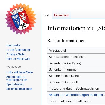
Seite
Diskussion
Informationen zu „Sta
Basisinformationen
Zur
Zur
Navigation
Suche
Hauptseite
springen
springen
Letzte Änderungen
Anzeigetitel
Zufällige Seite
Standardsortierschlüssel
Hilfe zu MediaWiki
Seitenlänge (in Bytes)
Werkzeuge
Seitenkennnummer
Links auf diese Seite
Seiteninhaltssprache
Änderungen an
verlinkten Seiten
Seiteninhaltsmodell
Spezialseiten
Indizierung durch Suchmaschinen
Seiten­­informationen
Anzahl der Weiterleitungen zu dieser 
Gezählt als eine Inhaltsseite