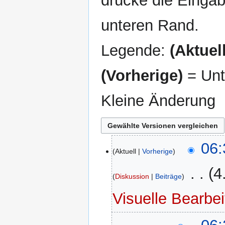
drücke die Eingab
unteren Rand.
Legende:
(Aktuell
(Vorherige)
= Unt
Kleine Änderung
29.
06:
Aktuell
Vorherige
Mai
2026
‎
4
Diskussion
Beiträge
K
Visuelle Bearbe
e
i
n