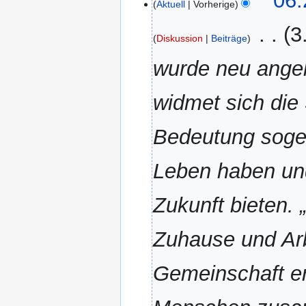
06:
Aktuell
Vorherige
e
‎
3
B
Diskussion
Beiträge
e
a
wurde neu ange
r
b
widmet sich die
e
i
Bedeutung sogen
t
u
n
Leben haben und
g
s
Zukunft bieten. 
z
u
Zuhause und Ar
s
a
Gemeinschaft er
m
m
e