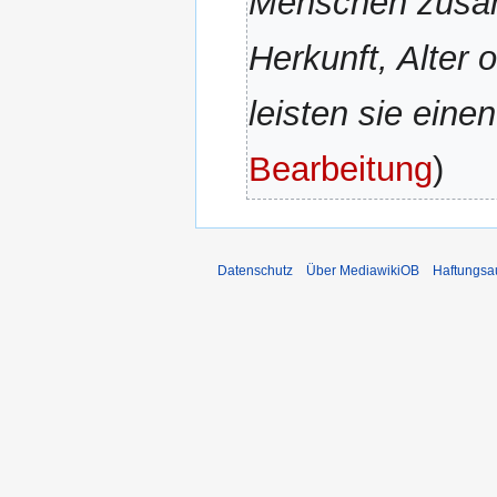
Menschen zusa
n
f
Herkunft, Alter 
a
s
leisten sie eine
s
u
Bearbeitung
n
g
Datenschutz
Über MediawikiOB
Haftungsa