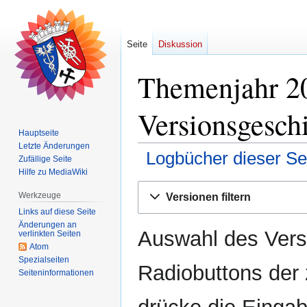
Seite
Diskussion
Themenjahr 20
Versionsgesch
Hauptseite
Letzte Änderungen
Logbücher dieser Se
Zufällige Seite
Hilfe zu MediaWiki
Zur
Zur
Werkzeuge
Versionen filtern
Navigation
Suche
Links auf diese Seite
springen
springen
Änderungen an
Auswahl des Versi
verlinkten Seiten
Atom
Spezialseiten
Radiobuttons der
Seiten­­informationen