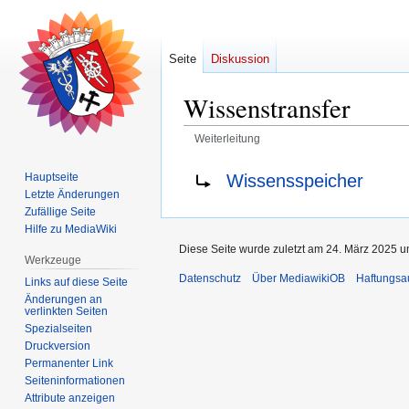
Seite
Diskussion
Wissenstransfer
Weiterleitung
Zur
Zur
Weiterleitung nach:
Wissensspeicher
Hauptseite
Navigation
Suche
Letzte Änderungen
springen
springen
Zufällige Seite
Hilfe zu MediaWiki
Diese Seite wurde zuletzt am 24. März 2025 u
Werkzeuge
Datenschutz
Über MediawikiOB
Haftungsa
Links auf diese Seite
Änderungen an
verlinkten Seiten
Spezialseiten
Druckversion
Permanenter Link
Seiten­­informationen
Attribute anzeigen