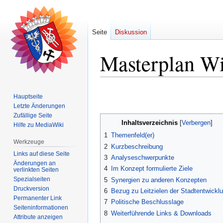
Seite
Diskussion
Masterplan Wi
Zur
Zur
Hauptseite
Navigation
Suche
Letzte Änderungen
springen
springen
Zufällige Seite
Inhaltsverzeichnis
Hilfe zu MediaWiki
1
Themenfeld(er)
Werkzeuge
2
Kurzbeschreibung
Links auf diese Seite
3
Analyseschwerpunkte
Änderungen an
4
Im Konzept formulierte Ziele
verlinkten Seiten
Spezialseiten
5
Synergien zu anderen Konzepten
Druckversion
6
Bezug zu Leitzielen der Stadtentwickl
Permanenter Link
7
Politische Beschlusslage
Seiten­­informationen
8
Weiterführende Links & Downloads
Attribute anzeigen