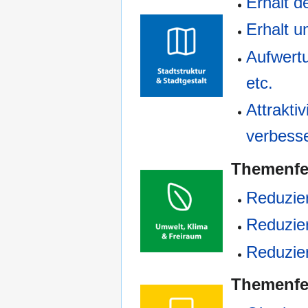
Erhalt d
Erhalt 
Aufwert
etc.
Attrakti
verbess
Themenf
Reduzie
Reduzie
Reduzie
Themenf