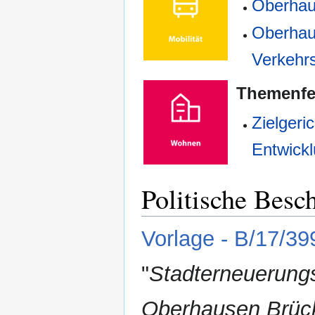
Oberhaus
Oberhaus
Verkehr
Themenf
Zielgeri
Entwickl
Politische Besc
Vorlage - B/17/39
"
Stadterneuerung
Oberhausen Brück