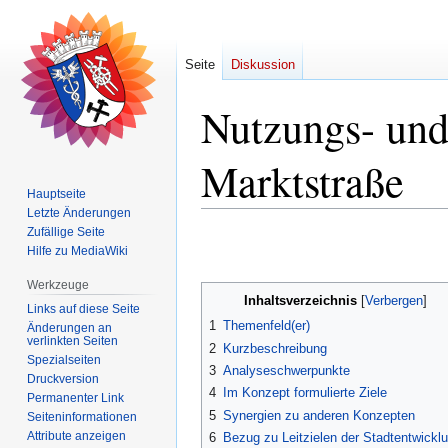
Seite
Diskussion
Nutzungs- und
Marktstraße
Hauptseite
Letzte Änderungen
Zufällige Seite
Zur
Zur
Hilfe zu MediaWiki
Navigation
Suche
springen
springen
Werkzeuge
Inhaltsverzeichnis
Links auf diese Seite
1
Themenfeld(er)
Änderungen an
verlinkten Seiten
2
Kurzbeschreibung
Spezialseiten
3
Analyseschwerpunkte
Druckversion
4
Im Konzept formulierte Ziele
Permanenter Link
5
Synergien zu anderen Konzepten
Seiten­­informationen
Attribute anzeigen
6
Bezug zu Leitzielen der Stadtentwickl