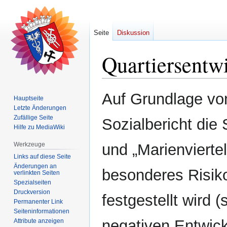
Seite
Diskussion
Quartiersentw
Zur
Zur
Auf Grundlage von
Hauptseite
Navigation
Suche
Letzte Änderungen
springen
springen
Zufällige Seite
Sozialbericht die 
Hilfe zu MediaWiki
Werkzeuge
und „Marienviertel
Links auf diese Seite
Änderungen an
besonderes Risik
verlinkten Seiten
Spezialseiten
Druckversion
festgestellt wird 
Permanenter Link
Seiten­­informationen
negativen Entwic
Attribute anzeigen