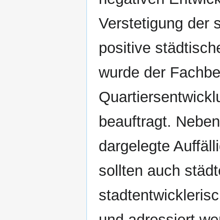
Verstetigung der 
positive städtisc
wurde der Fachber
Quartiersentwickl
beauftragt. Nebe
dargelegte Auffäll
sollten auch städ
stadtentwickleris
und adressiert we