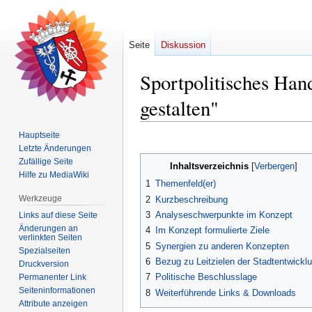
Seite
Diskussion
Sportpolitisches Ha
gestalten"
Hauptseite
Zur
Zur
Letzte Änderungen
Navigation
Suche
Zufällige Seite
Inhaltsverzeichnis
springen
springen
Hilfe zu MediaWiki
1
Themenfeld(er)
Werkzeuge
2
Kurzbeschreibung
3
Analyseschwerpunkte im Konzept
Links auf diese Seite
Änderungen an
4
Im Konzept formulierte Ziele
verlinkten Seiten
5
Synergien zu anderen Konzepten
Spezialseiten
6
Bezug zu Leitzielen der Stadtentwickl
Druckversion
7
Politische Beschlusslage
Permanenter Link
Seiten­­informationen
8
Weiterführende Links & Downloads
Attribute anzeigen