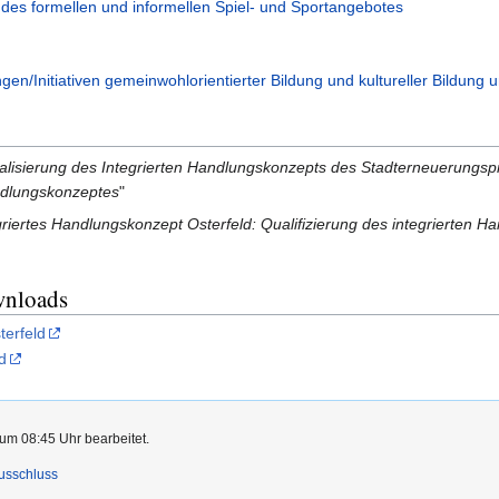
g des formellen und informellen Spiel- und Sportangebotes
ngen/Initiativen gemeinwohlorientierter Bildung und kultureller Bildun
alisierung des Integrierten Handlungskonzepts des Stadterneuerungsp
andlungskonzeptes
"
griertes Handlungskonzept Osterfeld: Qualifizierung des integrierte
wnloads
terfeld
d
um 08:45 Uhr bearbeitet.
usschluss